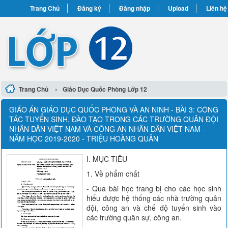
Trang Chủ
Đăng ký
Đăng nhập
Upload
Liên hệ
›
Trang Chủ
Giáo Dục Quốc Phòng Lớp 12
GIÁO ÁN GIÁO DỤC QUỐC PHÒNG VÀ AN NINH - BÀI 3: CÔNG
TÁC TUYỂN SINH, ĐÀO TẠO TRONG CÁC TRƯỜNG QUÂN ĐỘI
NHÂN DÂN VIỆT NAM VÀ CÔNG AN NHÂN DÂN VIỆT NAM -
NĂM HỌC 2019-2020 - TRIỆU HOÀNG QUÂN
I. MỤC TIÊU
1. Về phẩm chất
- Qua bài học trang bị cho các học sinh
hiểu được hệ thống các nhà trường quân
đội, công an và chế độ tuyển sinh vào
các trường quân sự, công an.