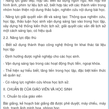
- Năng lực giao tiếp, hợp tác: Biết sử dụng ngôn ngữ, kết hợp với
hình ảnh, phim tư liệu lịch sử, biết hợp tác với các thành viên trong
nhóm hoàn thiện nội dung thảo luận, nghiên cứu nội dung bài học.
- Năng lực giải quyết vấn đề và sáng tạo: Thông qua nghiên cứu,
học tập, thảo luận học sinh vận dụng sáng tạo vào trong học tập,
xây dựng hệ thống kiến thức lịch sử, giải quyết các vấn đề lịch sử
một cách sáng tạo, có hiệu quả
2.2. Năng lực đặc thù
- Biết sử dụng thành thạo công nghệ thông tin khai thác tài liệu
học tập
- Định hướng được nghề nghiệp cho các học sinh.
- Vận dụng sáng tạo trong các hoạt động thực tiễn, ngoại khóa.
- Thể hiện sự hiểu biết, tăng tiến trong học tập, đặc biệt kiến thức
về quân sự.
- Có năng lực nghiên cứu khoa học lịch sử.
II. CHUẨN BỊ CỦA GIÁO VIÊN VÀ HỌC SINH
1. Chuẩn bị của giáo viên
Bài giảng, kế hoạch bài giảng đã được phê duyệt, máy chiếu, máy
tính, tranh ảnh minh họa, phòng học.