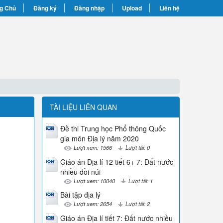
g Chủ
Đăng ký
Đăng nhập
Upload
Liên hệ
TÀI LIỆU LIÊN QUAN
Đề thi Trung học Phổ thông Quốc
gia môn Địa lý năm 2020
Lượt xem: 1566
Lượt tải: 0
Giáo án Địa lí 12 tiết 6+ 7: Đất nước
nhiều đồi núi
Lượt xem: 10040
Lượt tải: 1
Bài tập địa lý
Lượt xem: 2654
Lượt tải: 2
Giáo án Địa lí tiết 7: Đất nước nhiều