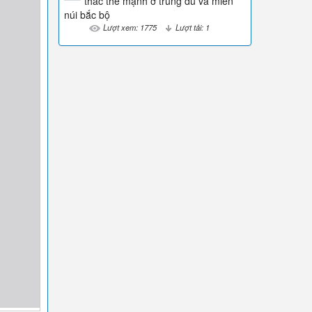
thác thế mạnh ở trung du và miền
núi bắc bộ
Lượt xem: 1775
Lượt tải: 1