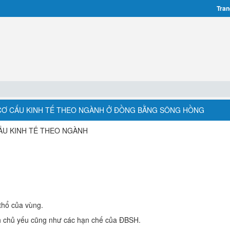
Tran
CH CƠ CẤU KINH TẾ THEO NGÀNH Ở ĐỒNG BẰNG SÔNG HỒNG
ẤU KINH TẾ THEO NGÀNH
h thổ của vùng.
h chủ yếu cũng như các hạn chế của ĐBSH.