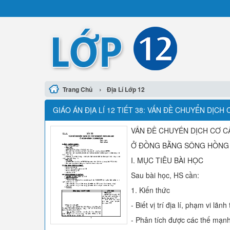
›
Trang Chủ
Địa Lí Lớp 12
GIÁO ÁN ĐỊA LÍ 12 TIẾT 38: VẤN ĐỀ CHUYỂN DỊ
VẤN ĐỀ CHUYỂN DỊCH CƠ C
Ở ĐỒNG BẰNG SÔNG HỒNG
I. MỤC TIÊU BÀI HỌC
Sau bài học, HS cần:
1. Kiến thức
- Biết vị trí địa lí, phạm vi lãn
- Phân tích được các thế mạn