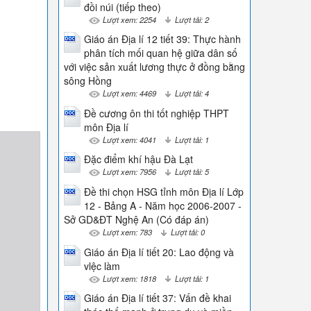
đồi núi (tiếp theo)
Lượt xem: 2254
Lượt tải: 2
Giáo án Địa lí 12 tiết 39: Thực hành
phân tích mối quan hệ giữa dân số
với việc sản xuất lương thực ở đồng bằng
sông Hồng
Lượt xem: 4469
Lượt tải: 4
Đề cương ôn thi tốt nghiệp THPT
môn Địa lí
Lượt xem: 4041
Lượt tải: 1
Đặc điểm khí hậu Đà Lạt
Lượt xem: 7956
Lượt tải: 5
Đề thi chọn HSG tỉnh môn Địa lí Lớp
12 - Bảng A - Năm học 2006-2007 -
Sở GD&ĐT Nghệ An (Có đáp án)
Lượt xem: 783
Lượt tải: 0
Giáo án Địa lí tiết 20: Lao động và
vlệc làm
Lượt xem: 1818
Lượt tải: 1
Giáo án Địa lí tiết 37: Vấn đề khai