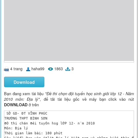
4 trang
haha99
1863
3
Download
Bạn đang xem tài liệu
"Đề thi chọn đội tuyển học sinh giỏi lớp 12 - Năm
2010 môn: Địa lý"
, để tải tài liệu gốc về máy bạn click vào nút
DOWNLOAD
ở trên
 SỞ GD- ĐT VĨNH PHÚC

TRƯỜNG THPT BÌNH SƠN

®Ò thi chän ®éi tuyÓn hsg lỚP 12- n¨m 2010

Môn: Địa lý

Thời gian làm bài: 180 phút

Câu 1(6đ) Dựa vào átlát Địa lí Việt nam và những kiến thức đã 