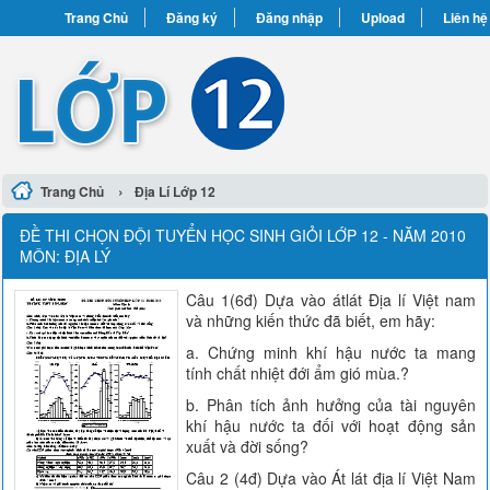
Trang Chủ
Đăng ký
Đăng nhập
Upload
Liên hệ
›
Trang Chủ
Địa Lí Lớp 12
ĐỀ THI CHỌN ĐỘI TUYỂN HỌC SINH GIỎI LỚP 12 - NĂM 2010
MÔN: ĐỊA LÝ
Câu 1(6đ) Dựa vào átlát Địa lí Việt nam
và những kiến thức đã biết, em hãy:
a. Chứng minh khí hậu nước ta mang
tính chất nhiệt đới ẩm gió mùa.?
b. Phân tích ảnh hưởng của tài nguyên
khí hậu nước ta đối với hoạt động sản
xuất và đời sống?
Câu 2 (4đ) Dựa vào Át lát địa lí Việt Nam