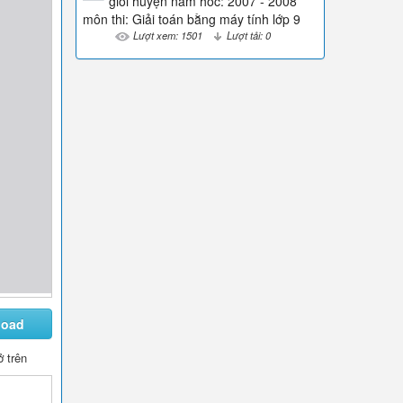
giỏi huyện năm hoc: 2007 - 2008
môn thi: Giải toán bằng máy tính lớp 9
Lượt xem: 1501
Lượt tải: 0
load
 trên