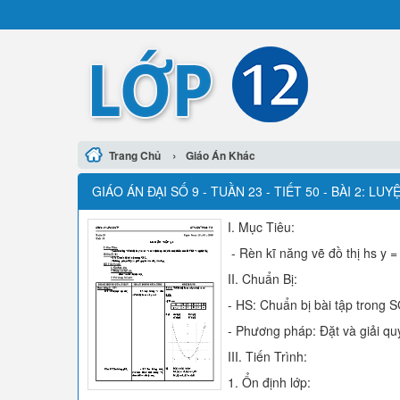
›
Trang Chủ
Giáo Án Khác
GIÁO ÁN ĐẠI SỐ 9 - TUẦN 23 - TIẾT 50 - BÀI 2: LUY
I. Mục Tiêu:
- Rèn kĩ năng vẽ đồ thị hs y 
II. Chuẩn Bị:
- HS: Chuẩn bị bài tập trong 
- Phương pháp: Đặt và giải qu
III. Tiến Trình:
1. Ổn định lớp: