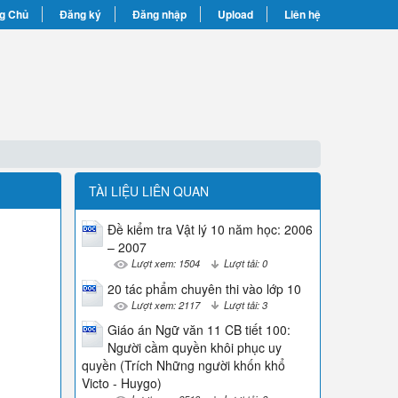
g Chủ
Đăng ký
Đăng nhập
Upload
Liên hệ
TÀI LIỆU LIÊN QUAN
Đề kiểm tra Vật lý 10 năm học: 2006
– 2007
Lượt xem: 1504
Lượt tải: 0
20 tác phẩm chuyên thi vào lớp 10
Lượt xem: 2117
Lượt tải: 3
Giáo án Ngữ văn 11 CB tiết 100:
Người cầm quyền khôi phục uy
quyền (Trích Những người khốn khổ
Victo - Huygo)