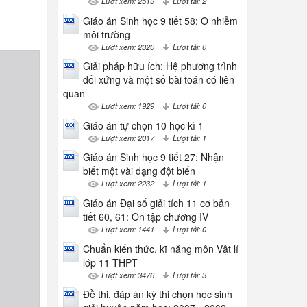
Lượt xem: 2513
Lượt tải: 2
Giáo án Sinh học 9 tiết 58: Ô nhiễm
môi trường
Lượt xem: 2320
Lượt tải: 0
Giải pháp hữu ích: Hệ phương trình
đối xứng và một số bài toán có liên
quan
Lượt xem: 1929
Lượt tải: 0
Giáo án tự chọn 10 học kì 1
Lượt xem: 2017
Lượt tải: 1
Giáo án Sinh học 9 tiết 27: Nhận
biết một vài dạng đột biến
Lượt xem: 2232
Lượt tải: 1
Giáo án Đại số giải tích 11 cơ bản
tiết 60, 61: Ôn tập chương IV
Lượt xem: 1441
Lượt tải: 0
Chuẩn kiến thức, kĩ năng môn Vật lí
lớp 11 THPT
Lượt xem: 3476
Lượt tải: 3
Đề thi, đáp án kỳ thi chọn học sinh