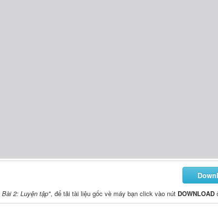
Down
- Bài 2: Luyện tập"
, để tải tài liệu gốc về máy bạn click vào nút
DOWNLOAD
ở