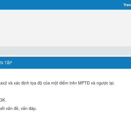
Tran
ỆN TẬP
= ax2 và xác định tọa độ của một điểm trên MPTĐ và ngược lại.
SGK.
yết vấn đề, vấn đáp.