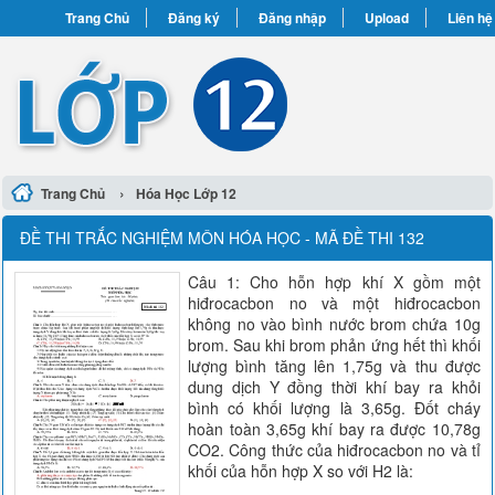
Trang Chủ
Đăng ký
Đăng nhập
Upload
Liên hệ
›
Trang Chủ
Hóa Học Lớp 12
ĐỀ THI TRẮC NGHIỆM MÔN HÓA HỌC - MÃ ĐỀ THI 132
Câu 1: Cho hỗn hợp khí X gồm một
hiđrocacbon no và một hiđrocacbon
không no vào bình nước brom chứa 10g
brom. Sau khi brom phản ứng hết thì khối
lượng bình tăng lên 1,75g và thu được
dung dịch Y đồng thời khí bay ra khỏi
bình có khối lượng là 3,65g. Đốt cháy
hoàn toàn 3,65g khí bay ra được 10,78g
CO2. Công thức của hiđrocacbon no và tỉ
khối của hỗn hợp X so với H2 là: