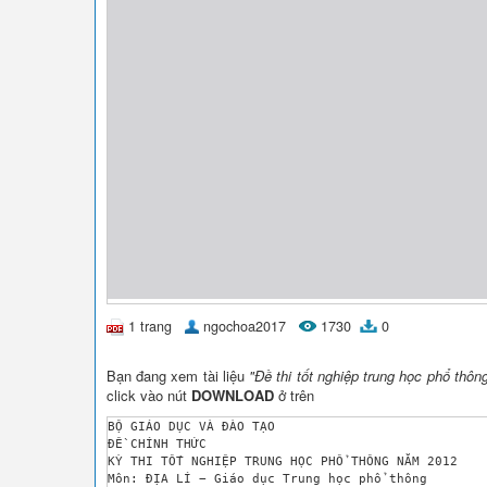
1 trang
ngochoa2017
1730
0
Bạn đang xem tài liệu
"Đề thi tốt nghiệp trung học phổ thô
click vào nút
DOWNLOAD
ở trên
BỘ GIÁO DỤC VÀ ĐÀO TẠO 

ĐỀ CHÍNH THỨC 

KỲ THI TỐT NGHIỆP TRUNG HỌC PHỔ THÔNG NĂM 2012

Môn: ĐỊA LÍ − Giáo dục Trung học phổ thông 
