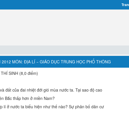
Tran
2012 MÔN: ĐỊA LÍ − GIÁO DỤC TRUNG HỌC PHỔ THÔNG
HÍ SINH (8,0 điểm)
và đất của đai nhiệt đới gió mùa nước ta. Tại sao độ cao
miền Bắc thấp hơn ở miền Nam?
p lí ở nước ta biểu hiện như thế nào? Sự phân bố dân cư