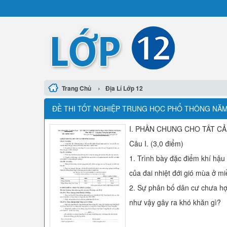
›
Trang Chủ
Địa Lí Lớp 12
ĐỀ THI TỐT NGHIỆP TRUNG HỌC PHỔ THÔNG NĂM 
I. PHẦN CHUNG CHO TẤT CẢ T
Câu I. (3,0 điểm)
1. Trình bày đặc điểm khí hậu 
của đai nhiệt đới gió mùa ở 
2. Sự phân bố dân cư chưa hợ
như vậy gây ra khó khăn gì?