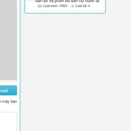
dân số và phân bố dân cư nước ta
Lượt xem: 15521
Lượt tải: 4
load
 về máy bạn