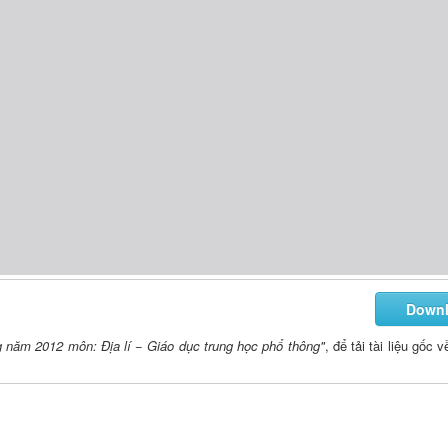
Down
ng năm 2012 môn: Địa lí − Giáo dục trung học phổ thông"
, để tải tài liệu gốc