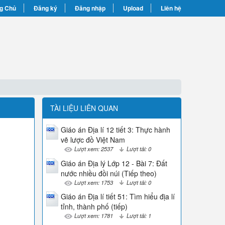
g Chủ
Đăng ký
Đăng nhập
Upload
Liên hệ
TÀI LIỆU LIÊN QUAN
Giáo án Địa lí 12 tiết 3: Thực hành
vẽ lược đồ Việt Nam
Lượt xem: 2537
Lượt tải: 0
Giáo án Địa lý Lớp 12 - Bài 7: Đất
nước nhiều đồi núi (Tiếp theo)
Lượt xem: 1753
Lượt tải: 0
Giáo án Địa lí tiết 51: Tìm hiểu địa lí
tỉnh, thành phố (tiếp)
Lượt xem: 1781
Lượt tải: 1