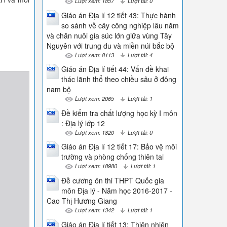
Lượt xem: 1857
Lượt tải: 0
Giáo án Địa lí 12 tiết 43: Thực hành
so sánh về cây công nghiệp lâu năm
và chăn nuôi gia súc lớn giữa vùng Tây
Nguyên với trung du và miền núi bắc bộ
Lượt xem: 8113
Lượt tải: 4
Giáo án Địa lí tiết 44: Vấn đề khai
thác lãnh thổ theo chiều sâu ở đông
nam bộ
Lượt xem: 2065
Lượt tải: 1
Đề kiểm tra chất lượng học kỳ I môn
: Địa lý lớp 12
Lượt xem: 1820
Lượt tải: 0
Giáo án Địa lí 12 tiết 17: Bảo vệ môi
trường và phòng chống thiên tai
Lượt xem: 18980
Lượt tải: 1
Đề cương ôn thi THPT Quốc gia
môn Địa lý - Năm học 2016-2017 -
Cao Thị Hương Giang
Lượt xem: 1342
Lượt tải: 1
Giáo án Địa lí tiết 13: Thiên nhiên