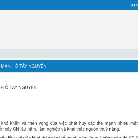
Tran
HẾ MẠNH Ở TÂY NGUYÊN
NH Ở TÂY NGUYÊN
, khó khăn và triển vọng của việc phát huy các thế mạnh nhiều mặ
riển cây CN lâu năm, lâm nghiệp và khai thác nguồn thuỷ năng.
gắn liền với việc khai thác các thế mạnh của vùng; Những vấn đề KT-