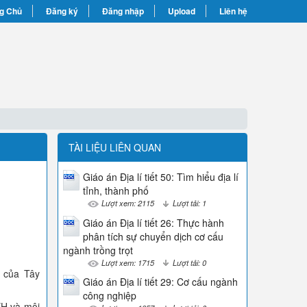
g Chủ
Đăng ký
Đăng nhập
Upload
Liên hệ
TÀI LIỆU LIÊN QUAN
Giáo án Địa lí tiết 50: Tìm hiểu địa lí
tỉnh, thành phố
Lượt xem: 2115
Lượt tải: 1
Giáo án Địa lí tiết 26: Thực hành
phân tích sự chuyển dịch cơ cấu
ngành trồng trọt
Lượt xem: 1715
Lượt tải: 0
t của Tây
Giáo án Địa lí tiết 29: Cơ cấu ngành
công nghiệp
XH và môi