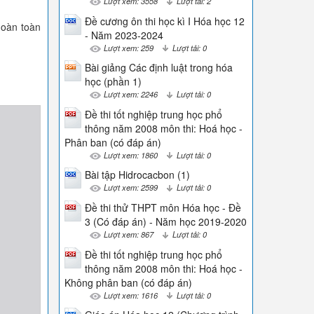
Lượt xem: 3558
Lượt tải: 2
Đề cương ôn thi học kì I Hóa học 12
hoàn toàn
- Năm 2023-2024
Lượt xem: 259
Lượt tải: 0
Bài giảng Các định luật trong hóa
học (phần 1)
Lượt xem: 2246
Lượt tải: 0
Đề thi tốt nghiệp trung học phổ
thông năm 2008 môn thi: Hoá học -
Phân ban (có đáp án)
Lượt xem: 1860
Lượt tải: 0
Bài tập Hidrocacbon (1)
Lượt xem: 2599
Lượt tải: 0
Đề thi thử THPT môn Hóa học - Đề
3 (Có đáp án) - Năm học 2019-2020
Lượt xem: 867
Lượt tải: 0
Đề thi tốt nghiệp trung học phổ
thông năm 2008 môn thi: Hoá học -
Không phân ban (có đáp án)
Lượt xem: 1616
Lượt tải: 0