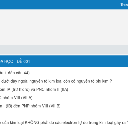
Tran
A HỌC - ĐỀ 001
u 1 đến câu 44)
ưới đây ngoài nguyên tố kim loại còn có nguyên tố phi kim ?
 IA (trừ hiđro) và PNC nhóm II (IIA)
 nhóm VIII (VIIIA)
I (IB) đến PNP nhóm VIII (VIIIB)
ây của kim loại KHÔNG phải do các electron tự do trong kim loại gây ra 