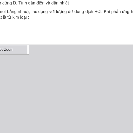
h cứng D. Tính dẫn điện và dẫn nhiệt
ố mol bằng nhau), tác dụng với lượng dư dung dịch HCl. Khi phản ứng 
 là từ kim loại :