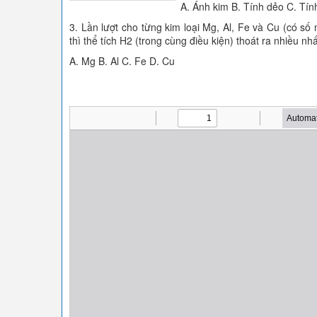
A. Ánh kim B. Tính dẻo C. Tín
3. Lần lượt cho từng kim loại Mg, Al, Fe và Cu (có s
thì thể tích H2 (trong cùng điều kiện) thoát ra nhiều nhất
A. Mg B. Al C. Fe D. Cu