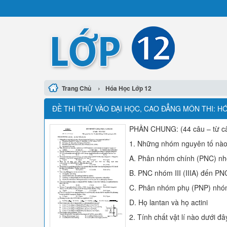
›
Trang Chủ
Hóa Học Lớp 12
ĐỀ THI THỬ VÀO ĐẠI HỌC, CAO ĐẲNG MÔN THI: HÓ
PHẦN CHUNG: (44 câu – từ câ
1. Những nhóm nguyên tố nào d
A. Phân nhóm chính (PNC) nhóm
B. PNC nhóm III (IIIA) đến PNC
C. Phân nhóm phụ (PNP) nhóm 
D. Họ lantan và họ actini
2. Tính chất vật lí nào dưới đ