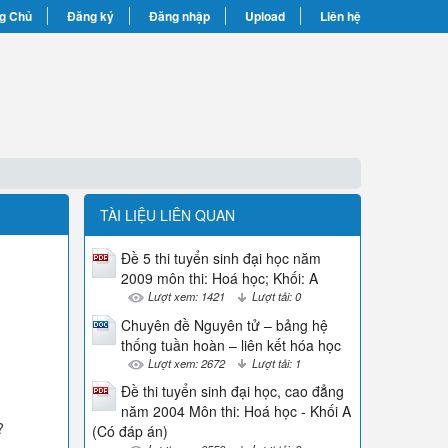
g Chủ
Đăng ký
Đăng nhập
Upload
Liên hệ
TÀI LIỆU LIÊN QUAN
Đề 5 thi tuyển sinh đại học năm
2009 môn thi: Hoá học; Khối: A
Lượt xem: 1421
Lượt tải: 0
Chuyên đề Nguyên tử – bảng hệ
thống tuần hoàn – liên kết hóa học
Lượt xem: 2672
Lượt tải: 1
Đề thi tuyển sinh đại học, cao đẳng
năm 2004 Môn thi: Hoá học - Khối A
?
(Có đáp án)