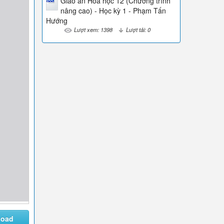
Giáo án Hóa học 12 (Chương trình
nâng cao) - Học kỳ 1 - Phạm Tấn
Hướng
Lượt xem: 1398
Lượt tải: 0
load