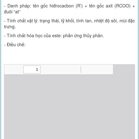
- Danh pháp: tên gốc hiđrocacbon (R’) + tên gốc axit (RCOO) +
đuôi “at”
- Tính chất vật lý: trạng thái, tỷ khối, tính tan, nhiệt độ sôi, mùi đặc
trưng.
- Tính chất hóa học của este: phản ứng thủy phân.
- Điều chế: