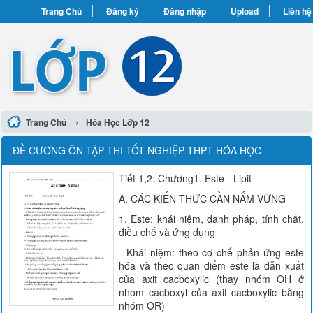
Trang Chủ
Đăng ký
Đăng nhập
Upload
Liên hệ
›
Trang Chủ
Hóa Học Lớp 12
ĐỀ CƯƠNG ÔN TẬP THI TỐT NGHIỆP THPT HÓA HỌC
Tiết 1,2: Chương1. Este - Lipit
A. CÁC KIẾN THỨC CẦN NẮM VỮNG
1. Este: khái niệm, danh pháp, tính chất,
điều chế và ứng dụng
- Khái niệm: theo cơ chế phản ứng este
hóa và theo quan điểm este là dẫn xuất
của axit cacboxylic (thay nhóm OH ở
nhóm cacboxyl của axit cacboxylic bằng
nhóm OR)