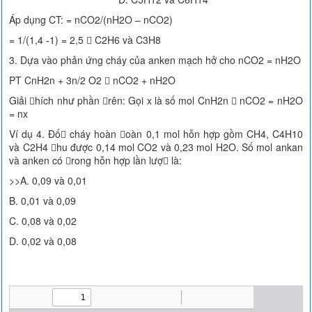
Áp dụng CT: = nCO2/(nH2O – nCO2)
= 1/(1,4 -1) = 2,5  C2H6 và C3H8
3. Dựa vào phản ứng cháy của anken mạch hở cho nCO2 = nH2O
PT CnH2n + 3n/2 O2  nCO2 + nH2O
Giải hích như phần rên: Gọi x là số mol CnH2n  nCO2 = nH2O
= nx
Ví dụ 4. Đố cháy hoàn oàn 0,1 mol hỗn hợp gồm CH4, C4H10
và C2H4 hu được 0,14 mol CO2 và 0,23 mol H2O. Số mol ankan
và anken có rong hỗn hợp lần lượ là:
>>A. 0,09 và 0,01
B. 0,01 và 0,09
C. 0,08 và 0,02
D. 0,02 và 0,08