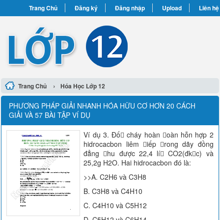
Trang Chủ
Đăng ký
Đăng nhập
Upload
Liên hệ
›
Trang Chủ
Hóa Học Lớp 12
PHƯƠNG PHÁP GIẢI NHANH HÓA HỮU CƠ HƠN 20 CÁCH
GIẢI VÀ 57 BÀI TẬP VÍ DỤ
Ví dụ 3. Đố cháy hoàn oàn hỗn hợp 2
hidrocacbon liêm iếp rong dãy đồng
đẳng hu được 22,4 lí CO2(đkc) và
25,2g H2O. Hai hidrocacbon đó là:
>>A. C2H6 và C3H8
B. C3H8 và C4H10
C. C4H10 và C5H12
D. C5H12 và C6H14