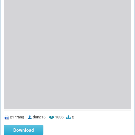
21 trang
dung15
1836
2
Download