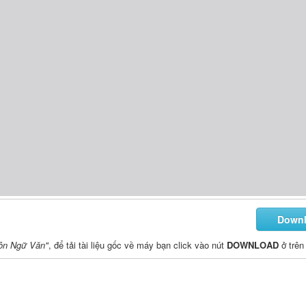
Down
môn Ngữ Văn"
, để tải tài liệu gốc về máy bạn click vào nút
DOWNLOAD
ở trên