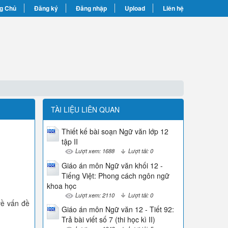
g Chủ
Đăng ký
Đăng nhập
Upload
Liên hệ
TÀI LIỆU LIÊN QUAN
Thiết kế bài soạn Ngữ văn lớp 12
tập II
Lượt xem: 1688
Lượt tải: 0
Giáo án môn Ngữ văn khối 12 -
Tiếng Việt: Phong cách ngôn ngữ
khoa học
Lượt xem: 2110
Lượt tải: 0
về vấn đề
Giáo án môn Ngữ văn 12 - Tiết 92:
Trả bài viết số 7 (thi học kì II)