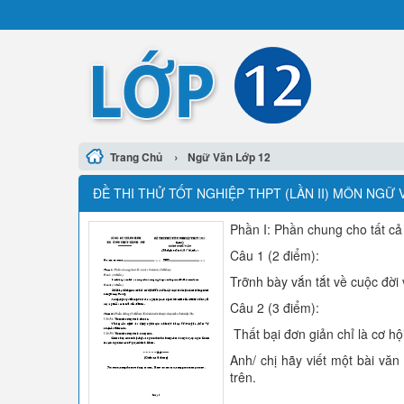
›
Trang Chủ
Ngữ Văn Lớp 12
ĐỀ THI THỬ TỐT NGHIỆP THPT (LẦN II) MÔN NGỮ 
Phần I: Phần chung cho tất cả 
Câu 1 (2 điểm):
Trỡnh bày vắn tắt về cuộc đời
Câu 2 (3 điểm):
Thất bại đơn giản chỉ là cơ h
Anh/ chị hãy viết một bài văn
trên.