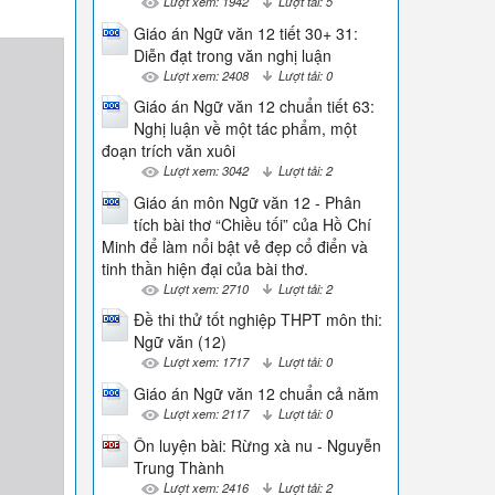
Lượt xem: 1942
Lượt tải: 5
Giáo án Ngữ văn 12 tiết 30+ 31:
Diễn đạt trong văn nghị luận
Lượt xem: 2408
Lượt tải: 0
Giáo án Ngữ văn 12 chuẩn tiết 63:
Nghị luận về một tác phẩm, một
đoạn trích văn xuôi
Lượt xem: 3042
Lượt tải: 2
Giáo án môn Ngữ văn 12 - Phân
tích bài thơ “Chiều tối” của Hồ Chí
Minh để làm nổi bật vẻ đẹp cổ điển và
tinh thần hiện đại của bài thơ.
Lượt xem: 2710
Lượt tải: 2
Đề thi thử tốt nghiệp THPT môn thi:
Ngữ văn (12)
Lượt xem: 1717
Lượt tải: 0
Giáo án Ngữ văn 12 chuẩn cả năm
Lượt xem: 2117
Lượt tải: 0
Ôn luyện bài: Rừng xà nu - Nguyễn
Trung Thành
Lượt xem: 2416
Lượt tải: 2