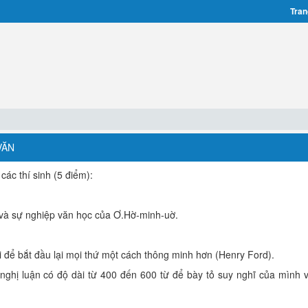
Tran
VĂN
các thí sinh (5 điểm):
 và sự nghiệp văn học của Ơ.Hờ-minh-uờ.
ội để bắt đầu lại mọi thứ một cách thông minh hơn (Henry Ford).
 nghị luận có độ dài từ 400 đến 600 từ để bày tỏ suy nghĩ của mình 