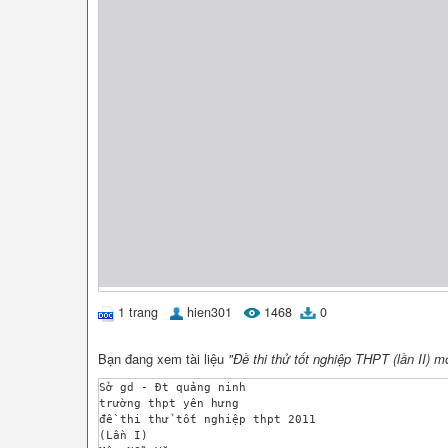
1 trang
hien301
1468
0
Bạn đang xem tài liệu
"Đề thi thử tốt nghiệp THPT (lần II) 
Sở gd - Đt quảng ninh 

trường thpt yên hưng

đề thi thử tốt nghiệp thpt 2011

(Lần I)
