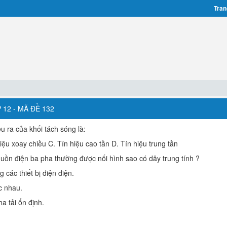
Tran
12 - MÃ ĐỀ 132
u ra của khối tách sóng là:
iệu xoay chiều C. Tín hiệu cao tần D. Tín hiệu trung tần
nguồn điện ba pha thường được nối hình sao có dây trung tính ?
g các thiết bị điện điện.
́c nhau.
 tải ổn định.