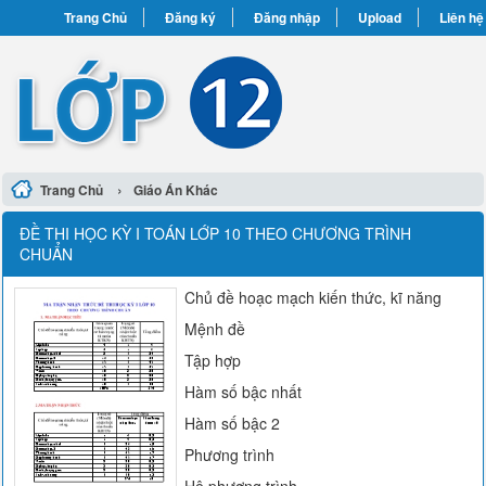
Trang Chủ
Đăng ký
Đăng nhập
Upload
Liên hệ
›
Trang Chủ
Giáo Án Khác
ĐỀ THI HỌC KỲ I TOÁN LỚP 10 THEO CHƯƠNG TRÌNH
CHUẨN
Chủ đề hoạc mạch kiến thức, kĩ năng
Mệnh đề
Tập hợp
Hàm số bậc nhất
Hàm số bậc 2
Phương trình