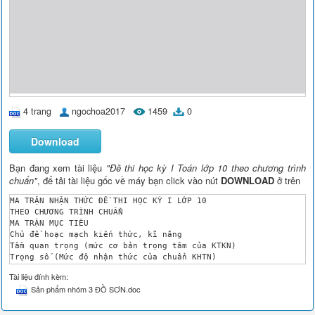
4 trang
ngochoa2017
1459
0
Download
Bạn đang xem tài liệu
"Đề thi học kỳ I Toán lớp 10 theo chương trình
chuẩn"
, để tải tài liệu gốc về máy bạn click vào nút
DOWNLOAD
ở trên
MA TRẬN NHẬN THỨC ĐỀ THI HỌC KỲ I LỚP 10

THEO CHƯƠNG TRÌNH CHUẨN

MA TRẬN MỤC TIÊU

Chủ đề hoạc mạch kiến thức, kĩ năng

Tầm quan trọng (mức cơ bản trọng tâm của KTKN)

Trọng số (Mức độ nhận thức của chuẩn KHTN)

Tổng điểm

Tài liệu đính kèm:
Mệnh đề

Sản phẩm nhóm 3 ĐỒ SƠN.doc
4

1

4
