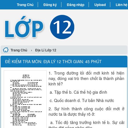
Trang Chủ
Đăng ký
Đăng nhập
Upload
Liên hệ
›
Trang Chủ
Địa Lí Lớp 12
ĐỀ KIỂM TRA MÔN: ĐỊA LÝ 12 THỜI GIAN: 45 PHÚT
1. Trong đường lối đổi mới kinh tế hiện
nay, đóng vai trò then chốt là thành phần
kinh tế?
a. Tập thể b. Cá thể hộ gia đình
c. Quốc doanh d. Tư bản Nhà nước
2. Sự hình thành công cuộc đổi mới ở
nước ta là được thấy rõ ở:
a. Tốc độ tăng trưởng kinh tế b. Sự cải
thiện đời sống nhân dân