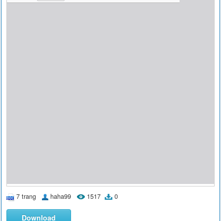
7 trang
haha99
1517
0
Download