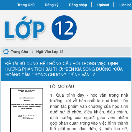
Trang Chủ
Đăng ký
Đăng nhập
Upload
Liên hệ
›
Trang Chủ
Ngữ Văn Lớp 12
ĐỀ TÀI SỬ DỤNG HỆ THỐNG CÂU HỎI TRONG VIỆC ĐỊNH
HƯỚNG PHÂN TÍCH BÀI THƠ: "BÊN KIA SÔNG ĐUỐNG "CỦA
HOÀNG CẦM TRONG CHƯƠNG TRÌNH VĂN 12
LỜI MỞ ĐẦU
1. Quá trình dạy - học văn trong nhà
trường, xét về bản chất là quá trình tiếp
nhận tác phẩm văn chương của học sinh
dưới sự tổ chức, điều khiển, điều chỉnh,
định hướng của người giáo viên nhằm
góp phần quan trọng vào việc hình thành
thế giới quan, đạo đức, ý thức lịch sử,