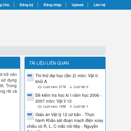
g Chủ
Đăng ký
Đăng nhập
Upload
Liên hệ
TÀI LIỆU LIÊN QUAN
i trở nên
Thi thử đại học (lần 2) môn: Vật lí;
à sử dụng
khối A
ời, Trong
Lượt xem: 2176
Lượt tải: 0
ng rãi và
Đề kiểm tra học kì I năm học 2006 -
2007 môn: Vật lí 12
Lượt xem: 1456
Lượt tải: 1
Giáo án Vật lý 12 cơ bản - Thực
hành Khảo sát đoạn mạch điện xoay
chiều có R, L, C mắc nối tiếp - Nguyễn