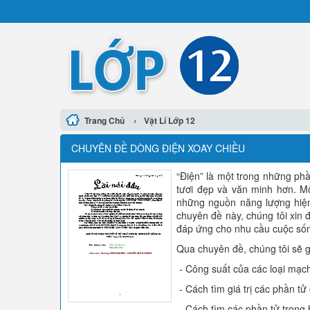
›
Trang Chủ
Vật Lí Lớp 12
CHUYÊN ĐỀ DÒNG ĐIỆN XOAY CHIỀU
“Điện” là một trong những phầ
tươi đẹp và văn minh hơn. Mộ
những nguồn năng lượng hiện
chuyên đề này, chúng tôi xi
đáp ứng cho nhu cầu cuộc sốn
Qua chuyên đề, chúng tôi sẽ g
- Công suất của các loại mạc
- Cách tìm giá trị các phần tử 
- Cách tìm các phần tử trong 