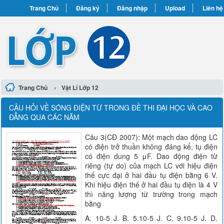
Trang Chủ
Đăng ký
Đăng nhập
Upload
Liên hệ
›
Trang Chủ
Vật Lí Lớp 12
CÂU HỎI VỀ SÓNG ĐIỆN TỪ TRONG ĐỀ THI ĐẠI HỌC VÀ CAO
ĐẲNG QUA CÁC NĂM
Câu 3(CĐ 2007): Một mạch dao động LC
có điện trở thuần không đáng kể, tụ điện
có điện dung 5 μF. Dao động điện từ
riêng (tự do) của mạch LC với hiệu điện
thế cực đại ở hai đầu tụ điện bằng 6 V.
Khi hiệu điện thế ở hai đầu tụ điện là 4 V
thì năng lượng từ trường trong mạch
bằng
A. 10-5 J. B. 5.10-5 J. C. 9.10-5 J. D.