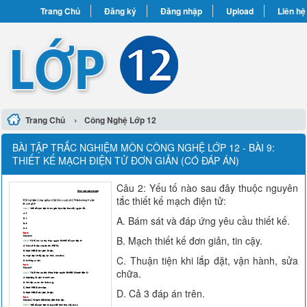
Trang Chủ
Đăng ký
Đăng nhập
Upload
Liên hệ
›
Trang Chủ
Công Nghệ Lớp 12
BÀI TẬP TRẮC NGHIỆM MÔN CÔNG NGHỆ LỚP 12 - BÀI 9:
THIẾT KẾ MẠCH ĐIỆN TỬ ĐƠN GIẢN (CÓ ĐÁP ÁN)
Câu 2: Yếu tố nào sau đây thuộc nguyên
tắc thiết kế mạch điện tử:
A. Bám sát và đáp ứng yêu cầu thiết kế.
B. Mạch thiết kế đơn giản, tin cậy.
C. Thuận tiện khi lắp đặt, vận hành, sửa
chữa.
D. Cả 3 đáp án trên.