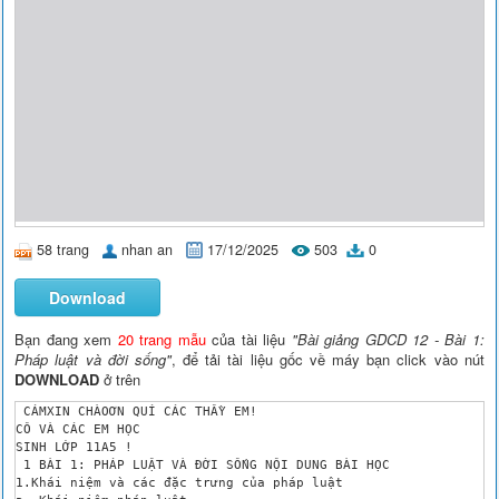
58 trang
nhan an
17/12/2025
503
0
Download
Bạn đang xem
20 trang mẫu
của tài liệu
"Bài giảng GDCD 12 - Bài 1:
Pháp luật và đời sống"
, để tải tài liệu gốc về máy bạn click vào nút
DOWNLOAD
ở trên
 CÁMXIN CHÀOƠN QUÍ CÁC THẦY EM! 

CÔ VÀ CÁC EM HỌC 

SINH LỚP 11A5 !

 1 BÀI 1: PHÁP LUẬT VÀ ĐỜI SỐNG NỘI DUNG BÀI HỌC

1.Khái niệm và các đặc trưng của pháp luật
