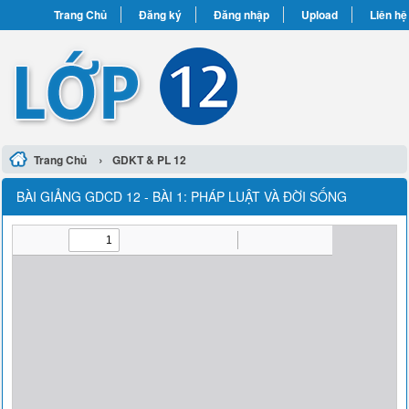
Trang Chủ
Đăng ký
Đăng nhập
Upload
Liên hệ
›
Trang Chủ
GDKT & PL 12
BÀI GIẢNG GDCD 12 - BÀI 1: PHÁP LUẬT VÀ ĐỜI SỐNG