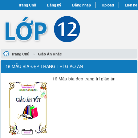
Trang Chủ
Đăng ký
Đăng nhập
Upload
Liên hệ
›
Trang Chủ
Giáo Án Khác
16 MẪU BÌA ĐẸP TRANG TRÍ GIÁO ÁN
16 Mẫu bìa đẹp trang trí giáo án