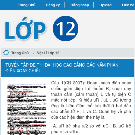
Trang Chủ
Đăng ký
Đăng nhập
Upload
Liên hệ
›
Trang Chủ
Vật Lí Lớp 12
TUYỂN TẬP ĐỀ THI ĐẠI HỌC CAO ĐẲNG CÁC NĂM PHẦN
ĐIỆN XOAY CHIỀU
Câu 1(CĐ 2007): Đoạn mạch điện xoay
chiều gồm điện trở thuần R, cuộn dây
thuần cảm (cảm thuần) L và tụ điện C
mắc nối tiếp. Kí hiệu uR , uL , uC tương
ứng là hiệu điện thế tức thời ở hai đầu
các phần tử R, L và C. Quan hệ về pha
của các hiệu điện thế này là
A. uR trễ pha π/2 so với uC . B. uC trễ
pha π so với uL .