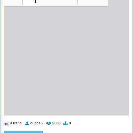
9 trang
dung15
2066
0