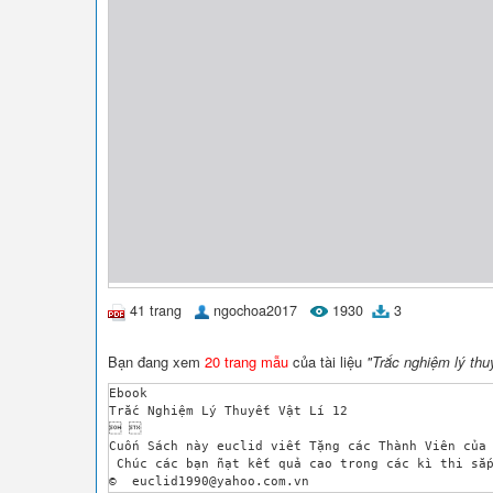
41 trang
ngochoa2017
1930
3
Bạn đang xem
20 trang mẫu
của tài liệu
"Trắc nghiệm lý thuy
Ebook 

Trắc Nghiệm Lý Thuyết Vật Lí 12 

  

Cuốn Sách này euclid viết Tặng các Thành Viên của 
 Chúc các bạn ñạt kết quả cao trong các kì thi sắp
©  
euclid1990@yahoo.com.vn