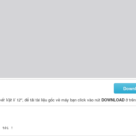
Down
ết Vật lí 12"
, để tải tài liệu gốc về máy bạn click vào nút
DOWNLOAD
ở trên


 tới ! 
