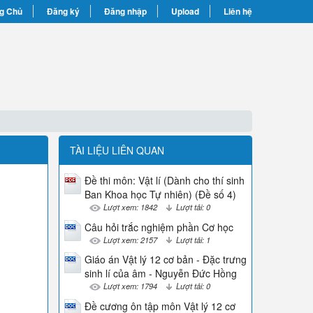
g Chủ
Đăng ký
Đăng nhập
Upload
Liên hệ
TÀI LIỆU LIÊN QUAN
Đề thi môn: Vật lí (Dành cho thí sinh
Ban Khoa học Tự nhiên) (Đề số 4)
Lượt xem: 1842
Lượt tải: 0
Câu hỏi trắc nghiệm phần Cơ học
Lượt xem: 2157
Lượt tải: 1
Giáo án Vật lý 12 cơ bản - Đặc trưng
sinh lí của âm - Nguyễn Đức Hồng
Lượt xem: 1794
Lượt tải: 0
Đề cương ôn tập môn Vật lý 12 cơ