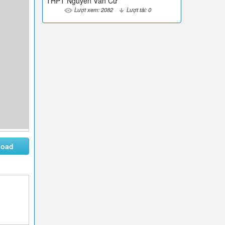
THPT Nguyễn Văn Cừ
Lượt xem: 2082
Lượt tải: 0
load