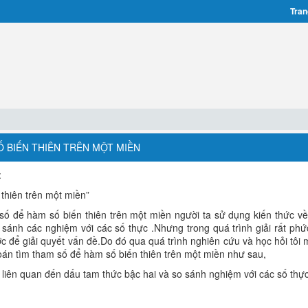
Tran
Ố BIẾN THIÊN TRÊN MỘT MIỀN
:
thiên trên một miền”
 số để hàm số biến thiên trên một miền người ta sử dụng kiến thức v
 sánh các nghiệm với các số thực .Nhưng trong quá trình giải rất phứ
 để giải quyết vấn đề.Do đó qua quá trình nghiên cứu và học hỏi tôi
oán tìm tham số để hàm số biến thiên trên một miền như sau,
 liên quan đến dấu tam thức bậc hai và so sánh nghiệm với các số thự