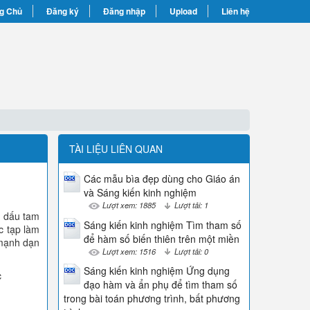
g Chủ
Đăng ký
Đăng nhập
Upload
Liên hệ
TÀI LIỆU LIÊN QUAN
Các mẫu bìa đẹp dùng cho Giáo án
và Sáng kiến kinh nghiệm
Lượt xem: 1885
Lượt tải: 1
ề dấu tam
Sáng kiến kinh nghiệm Tìm tham số
c tạp làm
để hàm số biến thiên trên một miền
 mạnh dạn
Lượt xem: 1516
Lượt tải: 0
Sáng kiến kinh nghiệm Ứng dụng
c
đạo hàm và ẩn phụ để tìm tham số
trong bài toán phương trình, bất phương