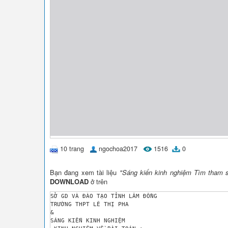
10 trang
ngochoa2017
1516
0
Bạn đang xem tài liệu
"Sáng kiến kinh nghiệm Tìm tham s
DOWNLOAD
ở trên
SỞ GD VÀ ĐÀO TẠO TỈNH LÂM ĐỒNG

TRƯỜNG THPT LÊ THỊ PHA

&

SÁNG KIẾN KINH NGHIỆM
