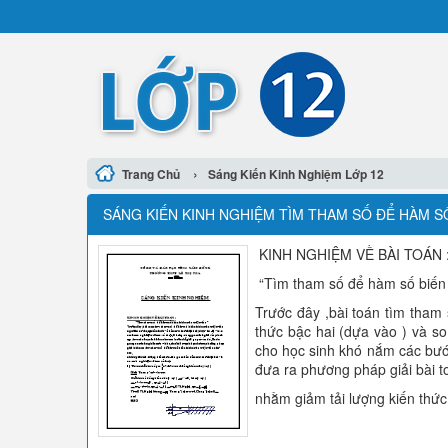
›
Trang Chủ
Sáng Kiến Kinh Nghiệm Lớp 12
SÁNG KIẾN KINH NGHIỆM TÌM THAM SỐ ĐỂ HÀM S
KINH NGHIỆM VỀ BÀI TOÁN 
“Tìm tham số để hàm số biến 
Trước đây ,bài toán tìm tham
thức bậc hai (dựa vào ) và so
cho học sinh khó nắm các bước
đưa ra phương pháp giải bài t
nhằm giảm tải lượng kiến thức