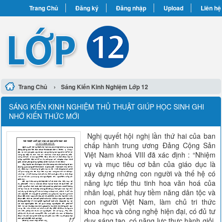
Trang Chủ
Đăng ký
Đăng nhập
Upload
Liên hệ
›
Trang Chủ
Sáng Kiến Kinh Nghiệm Lớp 12
SÁNG KIẾN KINH NGHIỆM THỦ THUẬT GIÚP HỌC SINH GHI
NHỚ KIẾN THỨC MỚI
Nghị quyết hội nghị lần thứ hai của ban
chấp hành trung ương Đảng Cộng Sản
Việt Nam khoá VIII đã xác định : “Nhiệm
vụ và mục tiêu cơ bản của giáo dục là
xây dựng những con người và thế hệ có
năng lực tiếp thu tinh hoa văn hoá của
nhân loại, phát huy tiềm năng dân tộc và
con người Việt Nam, làm chủ tri thức
khoa học và công nghệ hiện đại, có đủ tư
duy sáng tạo, có năng lực thực hành giỏi,