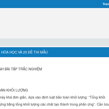
Tran
 HÓA HỌC VÀ 25 ĐỀ THI MẪU
NH BÀI TẬP TRẮC NGHIỆM
OÀN KHỐI LƯỢNG
y khá đơn giản, dựa vào định luật bảo toàn khối lượng: “Tổng khối
ứng bằng tổng khối lượng các chất tạo thành trong phản ứng”. Cần lưu 