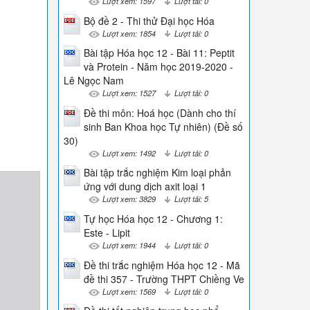
Lượt xem: 1597
Lượt tải: 0
Bộ đề 2 - Thi thử Đại học Hóa
Lượt xem: 1854
Lượt tải: 0
Bài tập Hóa học 12 - Bài 11: Peptit
và Protein - Năm học 2019-2020 -
Lê Ngọc Nam
Lượt xem: 1527
Lượt tải: 0
Đề thi môn: Hoá học (Dành cho thí
sinh Ban Khoa học Tự nhiên) (Đề số
30)
Lượt xem: 1492
Lượt tải: 0
Bài tập trắc nghiệm Kim loại phản
ứng với dung dịch axit loại 1
Lượt xem: 3829
Lượt tải: 5
Tự học Hóa học 12 - Chương 1:
Este - Lipit
Lượt xem: 1944
Lượt tải: 0
Đề thi trắc nghiệm Hóa học 12 - Mã
đề thi 357 - Trường THPT Chiềng Ve
Lượt xem: 1569
Lượt tải: 0