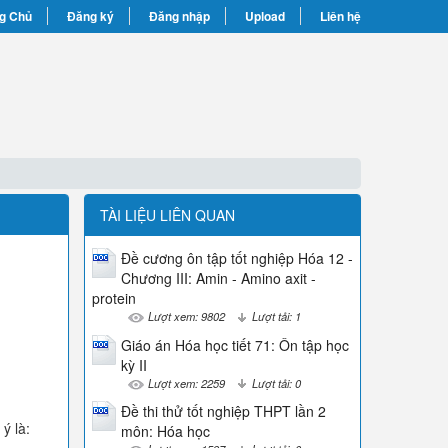
g Chủ
Đăng ký
Đăng nhập
Upload
Liên hệ
TÀI LIỆU LIÊN QUAN
Đề cương ôn tập tốt nghiệp Hóa 12 -
Chương III: Amin - Amino axit -
protein
Lượt xem: 9802
Lượt tải: 1
Giáo án Hóa học tiết 71: Ôn tập học
kỳ II
Lượt xem: 2259
Lượt tải: 0
Đề thi thử tốt nghiệp THPT lần 2
ý là:
môn: Hóa học