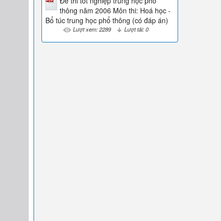
Đề thi tốt nghiệp trung học phổ
thông năm 2006 Môn thi: Hoá học -
Bổ túc trung học phổ thông (có đáp án)
Lượt xem: 2289
Lượt tải: 0