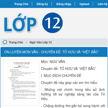
Trang Chủ
Đăng ký
Đăng nhập
Upload
Liên hệ
›
Trang Chủ
Ngữ Văn Lớp 12
ÔN LUYỆN MÔN VĂN - CHUYÊN ĐỀ: TỐ HỮU VÀ “VIỆT BẮC”
Môn: NGỮ VĂN
Chuyên đề: TỐ HỮU VÀ “VIỆT BẮC”
I. MỤC ĐÍCH CHUYÊN ĐỀ
Chuyên đề này giúp các em tìm hiểu:
- Những nét chính trong tiểu sử ảnh
hưởng tới sự nghiệp sáng tác của Tố
Hữu.
- Chặng đường thơ gắn bó song hành với