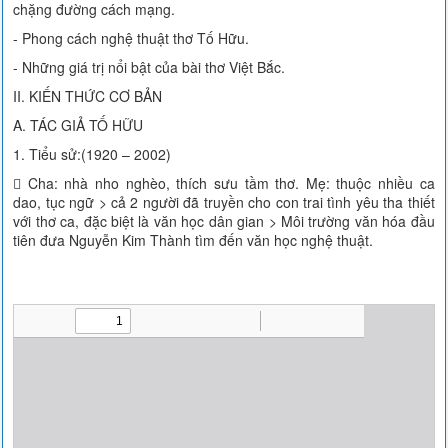
chặng đường cách mạng.
- Phong cách nghệ thuật thơ Tố Hữu.
- Những giá trị nổi bật của bài thơ Việt Bắc.
II. KIẾN THỨC CƠ BẢN
A. TÁC GIẢ TỐ HỮU
1. Tiểu sử:(1920 – 2002)
 Cha: nhà nho nghèo, thích sưu tầm thơ. Mẹ: thuộc nhiều ca
dao, tục ngữ > cả 2 người đã truyền cho con trai tình yêu tha thiết
với thơ ca, đặc biệt là văn học dân gian > Môi trường văn hóa đầu
tiên đưa Nguyễn Kim Thành tìm đến văn học nghệ thuật.