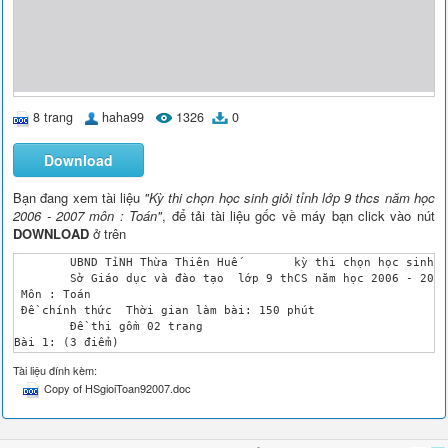
8 trang
haha99
1326
0
Download
Bạn đang xem tài liệu
"Kỳ thi chọn học sinh giỏi tỉnh lớp 9 thcs năm học
2006 - 2007 môn : Toán"
, để tải tài liệu gốc về máy bạn click vào nút
DOWNLOAD
ở trên
	UBND TỉNH Thừa Thiên Huế	kỳ thi chọn học sinh giỏi tỉnh

	Sở Giáo dục và đào tạo	lớp 9 thCS năm học 2006 - 2007

 Môn : Toán 

 Đề chính thức 	Thời gian làm bài: 150 phút

	Đề thi gồm 02 trang

Bài 1: (3 điểm)

Cho biểu thức: 

Tài liệu đính kèm:
Rút gọn biểu thức .

Copy of HSgioiToan92007.doc
Tìm các giá trị nguyên của để biểu thức nhận giá trị nguyên.

Bài 2: (4,0 điểm)

Cho parabol (P): và đường thẳng ( là tham số).

Với giá trị nào của thì (P) và chỉ có một điểm chung? Khi đó g