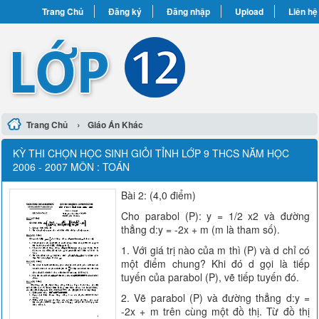
Trang Chủ
Đăng ký
Đăng nhập
Upload
Liên hệ
›
Trang Chủ
Giáo Án Khác
KỲ THI CHỌN HỌC SINH GIỎI TỈNH LỚP 9 THCS NĂM HỌC
2006 - 2007 MÔN : TOÁN
Bài 2: (4,0 điểm)
Cho parabol (P): y = 1/2 x2 và đường
thẳng d:y = -2x + m (m là tham số).
1. Với giá trị nào của m thì (P) và d chỉ có
một điểm chung? Khi đó d gọi là tiếp
tuyến của parabol (P), vẽ tiếp tuyến đó.
2. Vẽ parabol (P) và đường thẳng d:y =
-2x + m trên cùng một đồ thị. Từ đồ thị