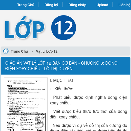
Trang Chủ
Đăng ký
Đăng nhập
Upload
Liên hệ
›
Trang Chủ
Vật Lí Lớp 12
GIÁO ÁN VẬT LÝ LỚP 12 BAN CƠ BẢN - CHƯƠNG 3: DÒNG
ĐIỆN XOAY CHIỀU - LÒ THỊ DUYÊN
I. MỤC TIÊU
1. Kiến thức:
- Phát biểu được định nghĩa dòng điện
xoay chiều.
- Viết được biểu thức tức thời của dòng
điện xoay chiều.
- Nêu được ví dụ về đồ thị của cường độ
dòng điện tức thời, chỉ ra được trên đồ thị