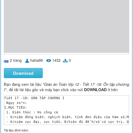
2 trang
haha99
1432
0
Download
Bạn đang xem tài liệu
"Giáo án Toán lớp 12 - Tiết 17 -18: Ôn tập chương
I"
, để tải tài liệu gốc về máy bạn click vào nút
DOWNLOAD
ở trên
Tiết 17 -18: OÂN TẬP CHƯƠNG I

 Ngµy so¹n:

I.MỤC TIÊU:

 1. Kiến thức : Hs cñng cè

 - K/niệm đồng biến, nghịch biến, tính đơn điệu của hàm số,Mối
 - K/niệm cực đại, cực tiểu. Đ/kiện đủ để h/số có cực trị. Quy
 - K/niệm gtln, gtnn của hàm số, cách tính gtln và gtnn của hà
Tài liệu đính kèm:
 - K/niệm đường tiệm cận ngang, t/cận đứng, cách tìm tiệm cận 