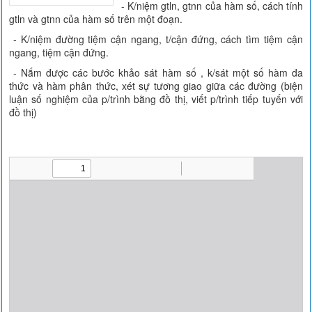
- K/niệm gtln, gtnn của hàm số, cách tính
gtln và gtnn của hàm số trên một đoạn.
- K/niệm đường tiệm cận ngang, t/cận đứng, cách tìm tiệm cận
ngang, tiệm cận đứng.
- Nắm được các bước khảo sát hàm số , k/sát một số hàm đa
thức và hàm phân thức, xét sự tương giao giữa các đường (biện
luận số nghiệm của p/trình bằng đồ thị, viết p/trình tiếp tuyến với
đồ thị)