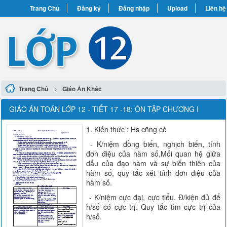
Trang Chủ
Đăng ký
Đăng nhập
Upload
Liên hệ
›
Trang Chủ
Giáo Án Khác
GIÁO ÁN TOÁN LỚP 12 - TIẾT 17 -18: ÔN TẬP CHƯƠNG I
1. Kiến thức : Hs cñng cè
- K/niệm đồng biến, nghịch biến, tính
đơn điệu của hàm số,Mối quan hệ giữa
dấu của đạo hàm và sự biến thiên của
hàm số, quy tắc xét tính đơn điệu của
hàm số.
- K/niệm cực đại, cực tiểu. Đ/kiện đủ để
h/số có cực trị. Quy tắc tìm cực trị của
h/số.