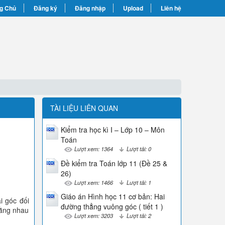
g Chủ
Đăng ký
Đăng nhập
Upload
Liên hệ
TÀI LIỆU LIÊN QUAN
Kiểm tra học kì I – Lớp 10 – Môn
Toán
Lượt xem: 1364
Lượt tải: 0
Đề kiểm tra Toán lớp 11 (Đề 25 &
26)
Lượt xem: 1466
Lượt tải: 1
Giáo án Hình học 11 cơ bản: Hai
i góc đối
đường thẳng vuông góc ( tiết 1 )
bằng nhau
Lượt xem: 3203
Lượt tải: 2