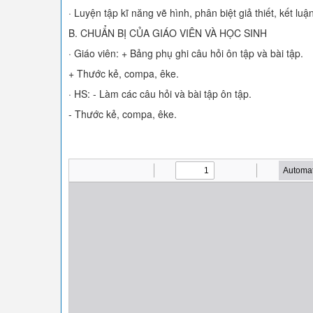
· Luyện tập kĩ năng vẽ hình, phân biệt giả thiết, kết l
B. CHUẨN BỊ CỦA GIÁO VIÊN VÀ HỌC SINH
· Giáo viên: + Bảng phụ ghi câu hỏi ôn tập và bài tập.
+ Thước kẻ, compa, êke.
· HS: - Làm các câu hỏi và bài tập ôn tập.
- Thước kẻ, compa, êke.