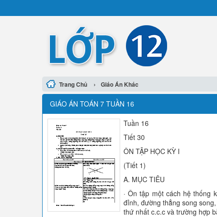
›
Trang Chủ
Giáo Án Khác
GIÁO ÁN TOÁN 7 TUẦN 16
Tuần 16
Tiết 30
ÔN TẬP HỌC KỲ I
(Tiết 1)
A. MỤC TIÊU
· Ôn tập một cách hệ thống ki
đỉnh, đường thẳng song song,
thứ nhất c.c.c và trường hợp b