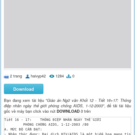
2 trang
haivyp42
1284
0
Download
Bạn đang xem tài liệu
"Giáo án Ngữ văn Khối 12 - Tiết 16+17: Thông
điệp nhân ngày thế giới phòng chống AIDS, 1-12-2003"
, để tải tài liệu
gốc về máy bạn click vào nút
DOWNLOAD
ở trên
Tiết 16 - 17: 	 THÔNG ĐIỆP NHÂN NGÀY THẾ GIỚI

 	 PHÒNG CHỐNG AIDS, 1-12-2003 /80

A. MỨC ĐỘ CẦN ĐẠT:

- Nhận thức được: Đại dịch HIV/AIDS là một hiểm họa mang tính 