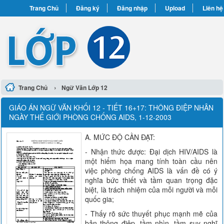
Trang Chủ
Đăng ký
Đăng nhập
Upload
Liên hệ
›
Trang Chủ
Ngữ Văn Lớp 12
GIÁO ÁN NGỮ VĂN KHỐI 12 - TIẾT 16+17: THÔNG ĐIỆP NHÂN
NGÀY THẾ GIỚI PHÒNG CHỐNG AIDS, 1-12-2003
A. MỨC ĐỘ CẦN ĐẠT:
- Nhận thức được: Đại dịch HIV/AIDS là
một hiểm họa mang tính toàn cầu nên
việc phòng chống AIDS là vấn đề có ý
nghĩa bức thiết và tầm quan trọng đặc
biệt, là trách nhiệm của mỗi người và mỗi
quốc gia;
- Thấy rõ sức thuyết phục mạnh mẽ của
bản thông điệp, tầm nhìn, tầm suy nghĩ