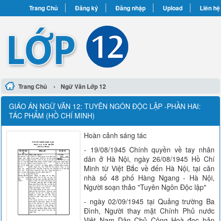
Trang Chủ
Đăng ký
Đăng nhập
Upload
Liên hệ
›
Trang Chủ
Ngữ Văn Lớp 12
GIÁO ÁN NGỮ VĂN 12: TUYÊN NGÔN ĐỘC LẬP -PHẦN HAI:
TÁC PHẨM (HỒ CHÍ MINH)
Hoàn cảnh sáng tác
- 19/08/1945 Chính quyền về tay nhân
dân ở Hà Nội, ngày 26/08/1945 Hồ Chí
Minh từ Việt Bắc về đến Hà Nội, tại căn
nhà số 48 phố Hàng Ngang - Hà Nội,
Người soạn thảo "Tuyên Ngôn Độc lập"
- ngày 02/09/1945 tại Quảng trường Ba
Đình, Người thay mặt Chính Phủ nước
Việt Nam Dân Chủ Cộng Hoà đọc bản