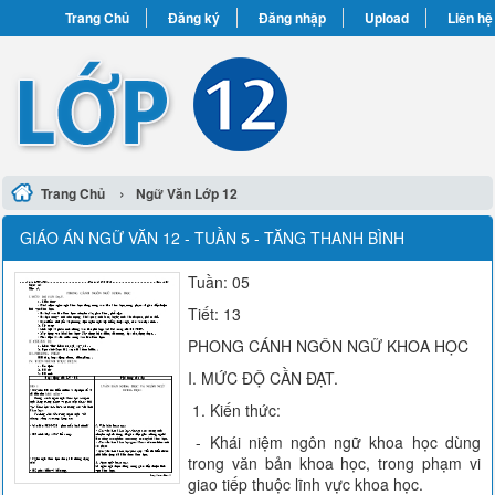
Trang Chủ
Đăng ký
Đăng nhập
Upload
Liên hệ
›
Trang Chủ
Ngữ Văn Lớp 12
GIÁO ÁN NGỮ VĂN 12 - TUẦN 5 - TĂNG THANH BÌNH
Tuần: 05
Tiết: 13
PHONG CÁNH NGÔN NGỮ KHOA HỌC
I. MỨC ĐỘ CẦN ĐẠT.
1. Kiến thức:
- Khái niệm ngôn ngữ khoa học dùng
trong văn bản khoa học, trong phạm vi
giao tiếp thuộc lĩnh vực khoa học.