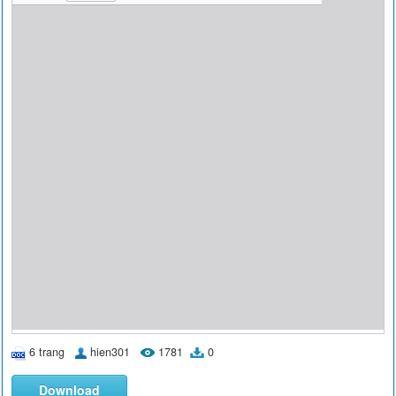
6 trang
hien301
1781
0
Download