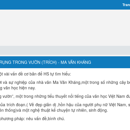
Tran
Á RỤNG TRONG VƯỜN (TRÍCH) - MA VĂN KHÁNG
ột vài vấn đề cơ bản để HS tự tìm hiểu:
ời và sự nghiệp của nhà văn Ma Văn Kháng,một trong số những cây b
ng văn học hiện nay.
 vườn”, một trong những tiểu thuyết nổi tiếng của văn học Việt Nam đ
của trích đoạn.( Vẻ đẹp giản dị ,hồn hậu của người phụ nữ Việt Nam,
yền thống)và một nghệ thuật kể chuyện tự nhiên, sinh động.
phương pháp: nêu vấn đề,bình chú.