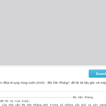
Down
êm Mùa lá rụng trong vườn (trích) - Ma Văn Kháng"
, để tải tài liệu gốc về má
--------------------------------------------Ma Văn Kháng 

để HS tự tìm hiểu:
