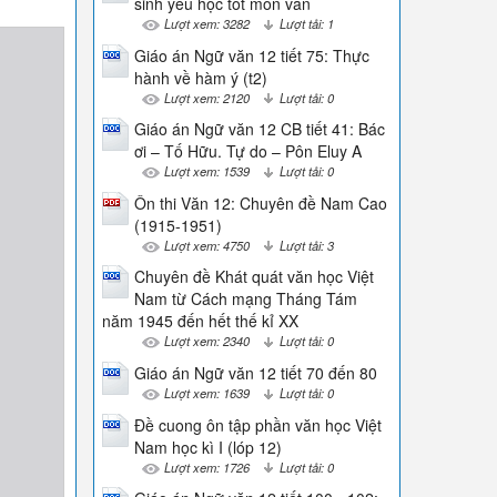
sinh yếu học tốt môn văn
Lượt xem: 3282
Lượt tải: 1
Giáo án Ngữ văn 12 tiết 75: Thực
hành về hàm ý (t2)
Lượt xem: 2120
Lượt tải: 0
Giáo án Ngữ văn 12 CB tiết 41: Bác
ơi – Tố Hữu. Tự do – Pôn Eluy A
Lượt xem: 1539
Lượt tải: 0
Ôn thi Văn 12: Chuyên đề Nam Cao
(1915-1951)
Lượt xem: 4750
Lượt tải: 3
Chuyên đề Khát quát văn học Việt
Nam từ Cách mạng Tháng Tám
năm 1945 đến hết thế kỉ XX
Lượt xem: 2340
Lượt tải: 0
Giáo án Ngữ văn 12 tiết 70 đến 80
Lượt xem: 1639
Lượt tải: 0
Đề cuong ôn tập phần văn học Việt
Nam học kì I (lóp 12)
Lượt xem: 1726
Lượt tải: 0