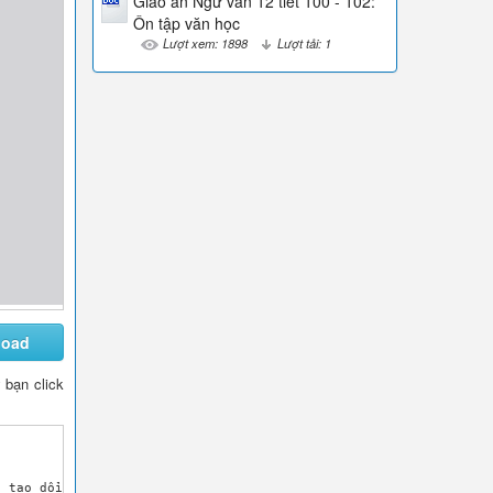
Giáo án Ngữ văn 12 tiết 100 - 102:
Ôn tập văn học
Lượt xem: 1898
Lượt tải: 1
load
y bạn click