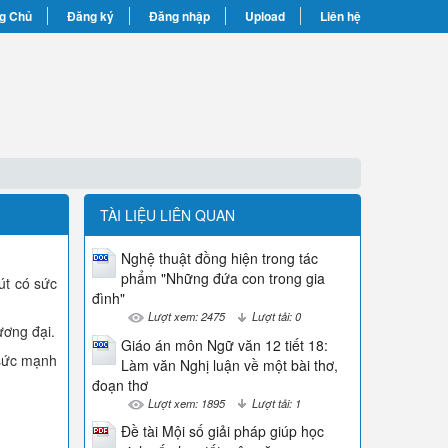
g Chủ
Đăng ký
Đăng nhập
Upload
Liên hệ
TÀI LIỆU LIÊN QUAN
Nghệ thuật đồng hiện trong tác
phẩm "Những đứa con trong gia
út có sức
đình"
Lượt xem: 2475
Lượt tải: 0
ương đại.
Giáo án môn Ngữ văn 12 tiết 18:
 sức mạnh
Làm văn Nghị luận về một bài thơ,
đoạn thơ
Lượt xem: 1895
Lượt tải: 1
Đề tài Mội số giải pháp giúp học