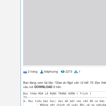
2 trang
kidphuong
2273
1
Bạn đang xem tài liệu
"Giáo án Ngữ văn 12 tiết 73: Đọc th
vào nút
DOWNLOAD
ở trên
Đọc thêm MÙA LÁ RỤNG TRONG VƯỜN ( Trích )

73------------------------------------------------
A. Mục tiêu bài học: Gợi mở một vài vấn đề cơ bản 
	- Những nét chính về cuộc đời và sự nghiệp của nhà văn Ma Văn Kháng,một trong số những cây bút có sức sáng tạo dồi dào trong đời sống văn học hiện nay.
