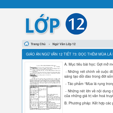
›
Trang Chủ
Ngữ Văn Lớp 12
GIÁO ÁN NGỮ VĂN 12 TIẾT 73: ĐỌC THÊM MÙA L
A. Mục tiêu bài học: Gợi mở m
- Những nét chính về cuộc đ
sáng tạo dồi dào trong đời số
- Tác phẩm “Mùa lá rụng trong
- Những nét lớn về nội dung 
của những giá trị văn hoá tru
B. Phương pháp: Kết hợp các 