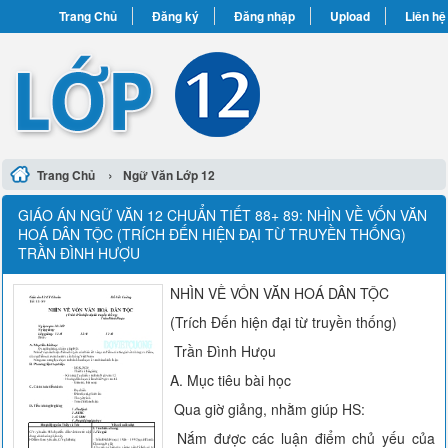
Trang Chủ
Đăng ký
Đăng nhập
Upload
Liên hệ
›
Trang Chủ
Ngữ Văn Lớp 12
GIÁO ÁN NGỮ VĂN 12 CHUẨN TIẾT 88+ 89: NHÌN VỀ VỐN VĂN
HOÁ DÂN TỘC (TRÍCH ĐẾN HIỆN ĐẠI TỪ TRUYỀN THỐNG)
TRẦN ĐÌNH HƯỢU
NHÌN VỀ VỐN VĂN HOÁ DÂN TỘC
(Trích Đến hiện đại từ truyền thống)
Trần Đình Hưọu
A. Mục tiêu bài học
Qua giờ giảng, nhằm giúp HS:
Nắm được các luận điểm chủ yếu của