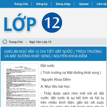
Trang Chủ
Đăng ký
Đăng nhập
Upload
Liên hệ
›
Trang Chủ
Ngữ Văn Lớp 12
GIÁO ÁN NGỮ VĂN 12 CHI TIẾT: ĐẤT NƯỚC ( TRÍCH TRƯỜNG
CA MẶT ĐƯỜNG KHÁT VỌNG ) NGUYỄN KHOA ĐIỀM
Đất nước
( Trích trường ca Mặt đường khát vọng )
Nguyễn Khoa Điềm
A. Mục tiêu bài học:
- Thấy được cách nhìn mới mẻ về đất
nước: đất nước là sự kết tinh và hội tụ
trên nhiều bình diện, gắn bó với cuộc
sống của nhân dân bởi chính nhân dân là