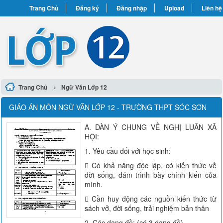
Trang Chủ
Đăng ký
Đăng nhập
Upload
Liên hệ
›
Trang Chủ
Ngữ Văn Lớp 12
GIÁO ÁN MÔN NGỮ VĂN LỚP 12 - TRƯỜNG THPT SÓC SƠN
A. DÀN Ý CHUNG VỀ NGHỊ LUÂN XÃ
HỘI:
1. Yêu cầu đối với học sinh:
 Có khả năng độc lập, có kiến thức về
đời sống, dám trình bày chính kiến của
mình.
 Cần huy động các nguồn kiến thức từ
sách vở, đời sống, trải nghiệm bản thân
2. Các dạng đề: (có 3 dạng đề).