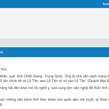
Tran
AI
 học.
Nhân, quê :tỉnh Chiết Giang- Trung Quốc. Ông là nhà văn cách mạng lỗ
Lỗ tấn chưa hề có Lỗ Tấn; sau Lỗ Tấn có vô vàn Lỗ Tấn” (Quách Mạt 
 hàng hải đến khai mỏ rồi nghề y, cuối cùng làm văn nghệ để thức tỉnh
hán những căn bệnh tinh thần khiến cho quốc dân mê muội, tự thoả
ng