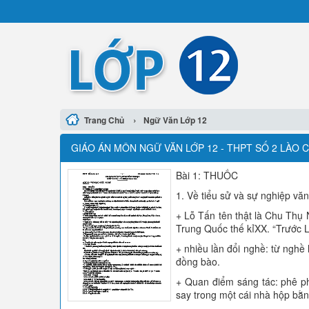
›
Trang Chủ
Ngữ Văn Lớp 12
GIÁO ÁN MÔN NGỮ VĂN LỚP 12 - THPT SỐ 2 LÀO C
Bài 1: THUỐC
1. Về tiểu sử và sự nghiệp văn
+ Lỗ Tấn tên thật là Chu Thụ 
Trung Quốc thế kỉXX. “Trước 
+ nhiều lần đổi nghề: từ nghề
đồng bào.
+ Quan điểm sáng tác: phê p
say trong một cái nhà hộp bằ