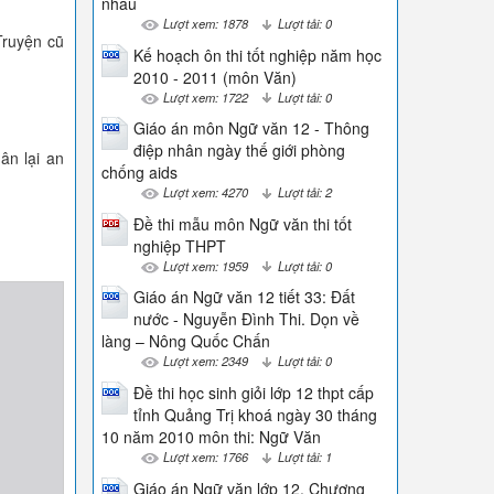
nhau
Lượt xem: 1878
Lượt tải: 0
Truyện cũ
Kế hoạch ôn thi tốt nghiệp năm học
2010 - 2011 (môn Văn)
Lượt xem: 1722
Lượt tải: 0
Giáo án môn Ngữ văn 12 - Thông
điệp nhân ngày thế giới phòng
ân lại an
chống aids
Lượt xem: 4270
Lượt tải: 2
Đề thi mẫu môn Ngữ văn thi tốt
nghiệp THPT
Lượt xem: 1959
Lượt tải: 0
Giáo án Ngữ văn 12 tiết 33: Đất
nước - Nguyễn Đình Thi. Dọn về
làng – Nông Quốc Chấn
Lượt xem: 2349
Lượt tải: 0
Đề thi học sinh giỏi lớp 12 thpt cấp
tỉnh Quảng Trị khoá ngày 30 tháng
10 năm 2010 môn thi: Ngữ Văn
Lượt xem: 1766
Lượt tải: 1
Giáo án Ngữ văn lớp 12, Chương