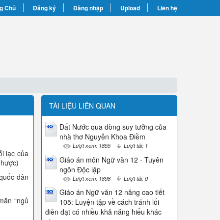
g Chủ
Đăng ký
Đăng nhập
Upload
Liên hệ
TÀI LIỆU LIÊN QUAN
Đất Nước qua dòng suy tưởng của
nhà thơ Nguyễn Khoa Điềm
Lượt xem: 1855
Lượt tải: 1
i lạc của
Giáo án môn Ngữ văn 12 - Tuyên
Nhược)
ngôn Độc lập
 quốc dân
Lượt xem: 1898
Lượt tải: 0
Giáo án Ngữ văn 12 nâng cao tiết
 mãn “ngủ
105: Luyện tập về cách tránh lối
diễn đạt có nhiều khả năng hiểu khác