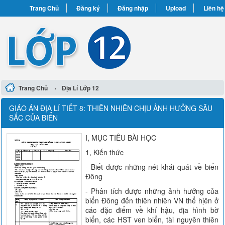
Trang Chủ
Đăng ký
Đăng nhập
Upload
Liên hệ
›
Trang Chủ
Địa Lí Lớp 12
GIÁO ÁN ĐỊA LÍ TIẾT 8: THIÊN NHIÊN CHỊU ẢNH HƯỞNG SÂU
SẮC CỦA BIỂN
I, MỤC TIÊU BÀI HỌC
1, Kiến thức
- Biết được những nét khái quát về biển
Đông
- Phân tích được những ảnh hưởng của
biển Đông đến thiên nhiên VN thể hịên ở
các đặc điểm về khí hậu, địa hình bờ
biển, các HST ven biển, tài nguyên thiên