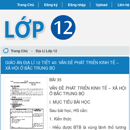
Trang Chủ
Đăng ký
Đăng nhập
Upload
Liên hệ
›
Trang Chủ
Địa Lí Lớp 12
GIÁO ÁN ĐỊA LÍ 12 TIẾT 40: VẤN ĐỀ PHÁT TRIỂN KINH TẾ –
XÃ HỘI Ở BẮC TRUNG BỘ
BÀI 35
VẤN ĐỀ PHÁT TRIỂN KINH TẾ – XÃ HỘI
Ở BẮC TRUNG BỘ
I. MỤC TIÊU BÀI HỌC
Sau bài học, HS cần:
1. Kiến thức
- Hiểu được BTB là vùng lãnh thổ tương