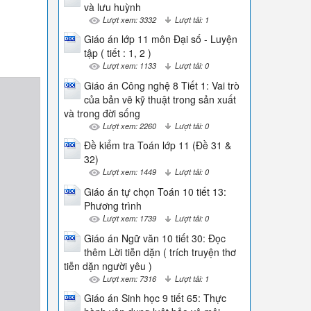
và lưu huỳnh
Lượt xem: 3332
Lượt tải: 1
Giáo án lớp 11 môn Đại số - Luyện
tập ( tiết : 1, 2 )
Lượt xem: 1133
Lượt tải: 0
Giáo án Công nghệ 8 Tiết 1: Vai trò
của bản vẽ kỹ thuật trong sản xuất
và trong đời sống
Lượt xem: 2260
Lượt tải: 0
Đề kiểm tra Toán lớp 11 (Đề 31 &
32)
Lượt xem: 1449
Lượt tải: 0
Giáo án tự chọn Toán 10 tiết 13:
Phương trình
Lượt xem: 1739
Lượt tải: 0
Giáo án Ngữ văn 10 tiết 30: Đọc
thêm Lời tiễn dặn ( trích truyện thơ
tiễn dặn người yêu )
Lượt xem: 7316
Lượt tải: 1
Giáo án Sinh học 9 tiết 65: Thực