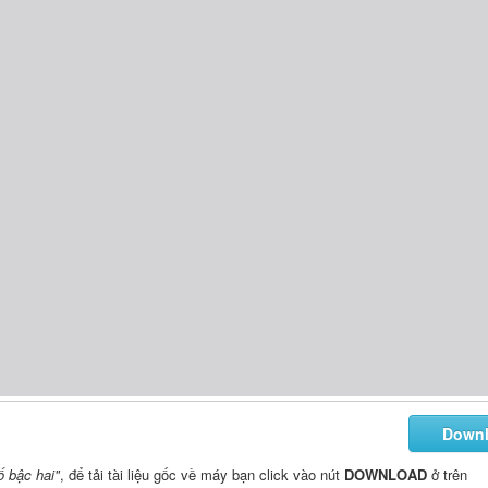
Down
ố bậc hai"
, để tải tài liệu gốc về máy bạn click vào nút
DOWNLOAD
ở trên