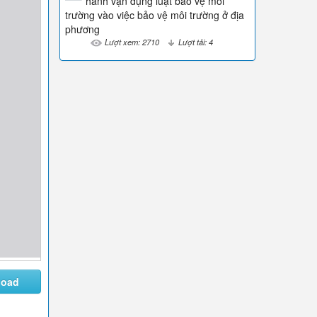
hành vận dụng luật bảo vệ môi
trường vào việc bảo vệ môi trường ở địa
phương
Lượt xem: 2710
Lượt tải: 4
load