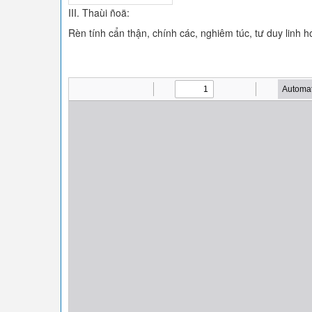
III. Thaùi ñoä:
Rèn tính cẩn thận, chính các, nghiêm túc, tư duy linh ho