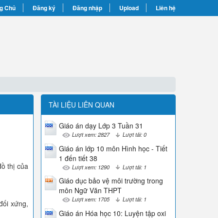
g Chủ
Đăng ký
Đăng nhập
Upload
Liên hệ
TÀI LIỆU LIÊN QUAN
Giáo án dạy Lớp 3 Tuần 31
Lượt xem: 2827
Lượt tải: 0
Giáo án lớp 10 môn Hình học - Tiết
1 đến tiết 38
ồ thị của
Lượt xem: 1290
Lượt tải: 1
Giáo dục bảo vệ môi trường trong
môn Ngữ Văn THPT
Lượt xem: 1705
Lượt tải: 1
đối xứng,
Giáo án Hóa học 10: Luyện tập oxi