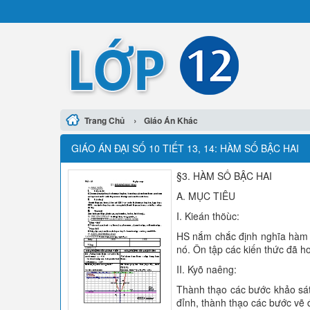
›
Trang Chủ
Giáo Án Khác
GIÁO ÁN ĐẠI SỐ 10 TIẾT 13, 14: HÀM SỐ BẬC HAI
§3. HÀM SỐ BẬC HAI
A. MỤC TIÊU
I. Kieán thöùc:
HS nắm chắc định nghĩa hàm số
nó. Ôn tập các kiến thức đã h
II. Kyõ naêng:
Thành thạo các bước khảo sát
đỉnh, thành thạo các bước vẽ đ