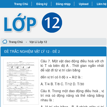
Trang Chủ
Đăng ký
Đăng nhập
Upload
Liên hệ
›
Trang Chủ
Vật Lí Lớp 12
ĐỀ TRẮC NGHIỆM VẬT LÝ 12 - ĐỀ 2
Câu 7. Một vật dao động điều hoà với ch
kì T và biên độ A . Thời gian ngắn nhất
để vật đI từ vị trí cân bằng
đến vị trí có li độ x = A/2 là :
A. T/4 B. T/8 C. T/12 D. T/30
Câu 8. Trong một dao động điều hoà , vị
trí mà có động năng và thế năng bằng
nhau là :
A. Vị trí cân bằng . B. ở chính giữa vị trí