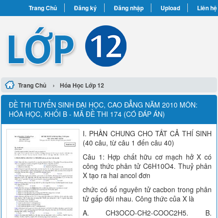
Trang Chủ
Đăng ký
Đăng nhập
Upload
Liên hệ
›
Trang Chủ
Hóa Học Lớp 12
ĐỀ THI TUYỂN SINH ĐẠI HỌC, CAO ĐẲNG NĂM 2010 MÔN:
HÓA HỌC, KHỐI B - MÃ ĐỀ THI 174 (CÓ ĐÁP ÁN)
I. PHẦN CHUNG CHO TẤT CẢ THÍ SINH
(40 câu, từ câu 1 đến câu 40)
Câu 1: Hợp chất hữu cơ mạch hở X có
công thức phân tử C6H10O4. Thuỷ phân
X tạo ra hai ancol đơn
chức có số nguyên tử cacbon trong phân
tử gấp đôi nhau. Công thức của X là
A. CH3OCO-CH2-COOC2H5. B.