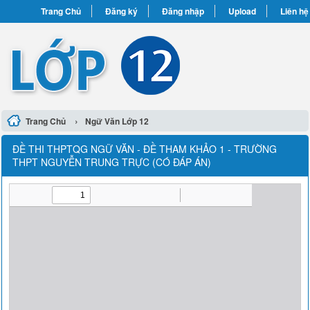
Trang Chủ
Đăng ký
Đăng nhập
Upload
Liên hệ
›
Trang Chủ
Ngữ Văn Lớp 12
ĐỀ THI THPTQG NGỮ VĂN - ĐỀ THAM KHẢO 1 - TRƯỜNG
THPT NGUYỄN TRUNG TRỰC (CÓ ĐÁP ÁN)