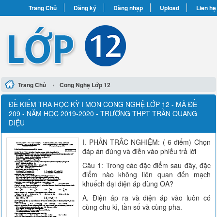
Trang Chủ
Đăng ký
Đăng nhập
Upload
Liên hệ
›
Trang Chủ
Công Nghệ Lớp 12
ĐỀ KIỂM TRA HỌC KỲ I MÔN CÔNG NGHỆ LỚP 12 - MÃ ĐỀ
209 - NĂM HỌC 2019-2020 - TRƯỜNG THPT TRẦN QUANG
DIỆU
I. PHẦN TRẮC NGHIỆM: ( 6 điểm) Chọn
đáp án đúng và điền vào phiếu trả lời
Câu 1: Trong các đặc điểm sau đây, đặc
điểm nào không liên quan đến mạch
khuếch đại điện áp dùng OA?
A. Điện áp ra và điện áp vào luôn có
cùng chu kì, tần số và cùng pha.