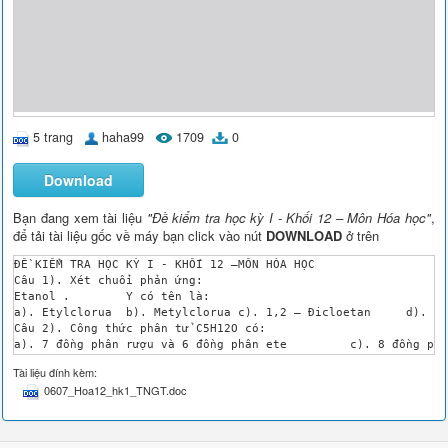
5 trang
haha99
1709
0
Download
Bạn đang xem tài liệu
"Đề kiểm tra học kỳ I - Khối 12 – Môn Hóa học"
,
để tải tài liệu gốc về máy bạn click vào nút
DOWNLOAD
ở trên
ĐỀ KIỂM TRA HỌC KỲ I - KHỐI 12 –MÔN HÓA HỌC

Câu 1). Xét chuổi phản ứng:	

Etanol .	Y có tên là:

a). Etylclorua	b). Metylclorua	c). 1,2 – Đicloetan	d). 1,1 – Đicloetan

Câu 2). Công thức phân tử C5H12O có:

a). 7 đồng phân rượu và 6 đồng phân ete 	c). 8 đồng phân rượu và 5 đồng phân ete

b). 7 đồng phân rượu và 4 đồng phân ete 	d). 8 đồng phân rượu và 6 đồng phân ete

Tài liệu đính kèm:
Câu 3). Khi đun nóng hỗn hợp rượu etylic và n – propylic ở 170
0607_Hoa12_hk1_TNGT.doc
a). 3 sản phẩm hữu cơ	c). 2 sản phầm hữu cơ

b). 5 sản phẩm hữu cơ	d). 4 sản phẩm hữu cơ	

Câu 4). Đốt cháy một rượu đa chức ta thu được H2O và CO2 có tỷ
a). C2H6O	b). C3H8O2	c). C2H6O2	d). C4H10O2	
