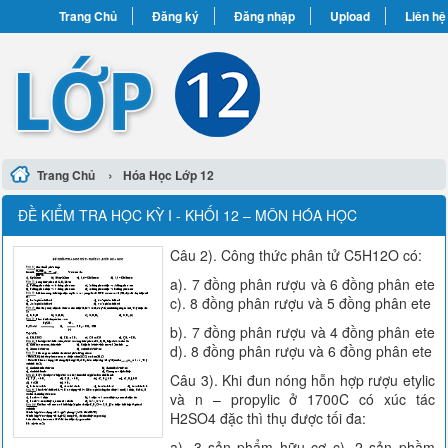
Trang Chủ
Đăng ký
Đăng nhập
Upload
Liên hệ
›
Trang Chủ
Hóa Học Lớp 12
ĐỀ KIỂM TRA HỌC KỲ I - KHỐI 12 – MÔN HÓA HỌC
Câu 2). Công thức phân tử C5H12O có:
a). 7 đồng phân rượu và 6 đồng phân ete
c). 8 đồng phân rượu và 5 đồng phân ete
b). 7 đồng phân rượu và 4 đồng phân ete
d). 8 đồng phân rượu và 6 đồng phân ete
Câu 3). Khi đun nóng hỗn hợp rượu etylic
và n – propylic ở 1700C có xúc tác
H2SO4 đặc thì thụ được tối đa:
a). 3 sản phẩm hữu cơ c). 2 sản phầm