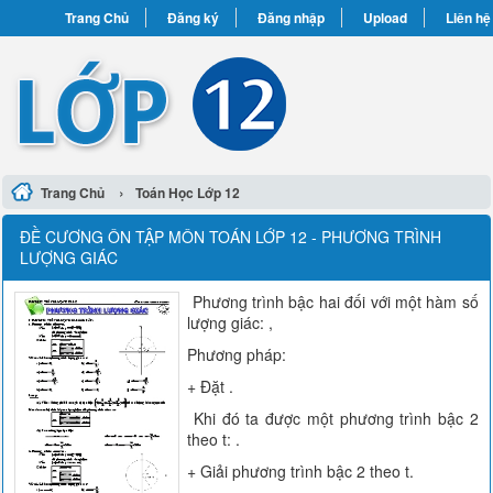
Trang Chủ
Đăng ký
Đăng nhập
Upload
Liên hệ
›
Trang Chủ
Toán Học Lớp 12
ĐỀ CƯƠNG ÔN TẬP MÔN TOÁN LỚP 12 - PHƯƠNG TRÌNH
LƯỢNG GIÁC
Phương trình bậc hai đối với một hàm số
lượng giác: ,
Phương pháp:
+ Đặt .
Khi đó ta được một phương trình bậc 2
theo t: .
+ Giải phương trình bậc 2 theo t.