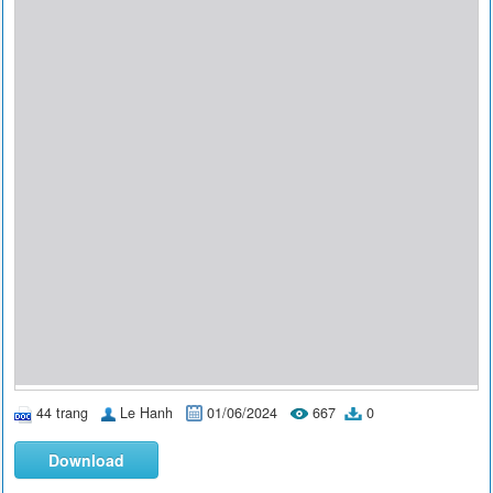
44 trang
Le Hanh
01/06/2024
667
0
Download