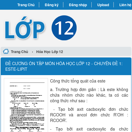
Trang Chủ
Đăng ký
Đăng nhập
Upload
Liên hệ
›
Trang Chủ
Hóa Học Lớp 12
ĐỀ CƯƠNG ÔN TẬP MÔN HÓA HỌC LỚP 12 - CHUYÊN ĐỀ 1:
ESTE-LIPIT
Công thức tổng quát của este
a. Trường hợp đơn giản : Là este không
chứa nhóm chức nào khác, ta có các
công thức như sau :
- Tạo bởi axit cacboxylic đơn chức
RCOOH và ancol đơn chức R’OH :
RCOOR’.
- Tạo bởi axit cacboxylic đa chức