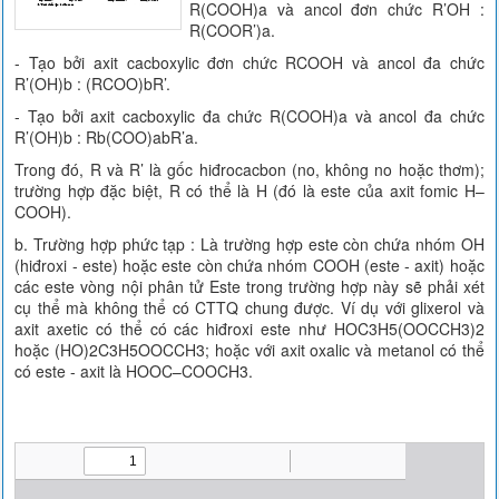
R(COOH)a và ancol đơn chức R’OH :
R(COOR’)a.
- Tạo bởi axit cacboxylic đơn chức RCOOH và ancol đa chức
R’(OH)b : (RCOO)bR’.
- Tạo bởi axit cacboxylic đa chức R(COOH)a và ancol đa chức
R’(OH)b : Rb(COO)abR’a.
Trong đó, R và R’ là gốc hiđrocacbon (no, không no hoặc thơm);
trường hợp đặc biệt, R có thể là H (đó là este của axit fomic H–
COOH).
b. Trường hợp phức tạp : Là trường hợp este còn chứa nhóm OH
(hiđroxi - este) hoặc este còn chứa nhóm COOH (este - axit) hoặc
các este vòng nội phân tử Este trong trường hợp này sẽ phải xét
cụ thể mà không thể có CTTQ chung được. Ví dụ với glixerol và
axit axetic có thể có các hiđroxi este như HOC3H5(OOCCH3)2
hoặc (HO)2C3H5OOCCH3; hoặc với axit oxalic và metanol có thể
có este - axit là HOOC–COOCH3.