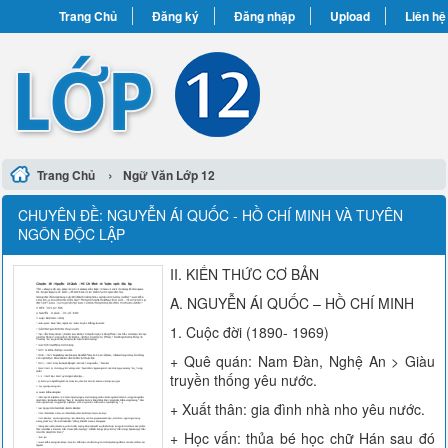
Trang Chủ
Đăng ký
Đăng nhập
Upload
Liên hệ
›
Trang Chủ
Ngữ Văn Lớp 12
CHUYÊN ĐỀ: NGUYỄN ÁI QUỐC - HỒ CHÍ MINH VÀ TUYÊN
NGÔN ĐỘC LẬP
II. KIẾN THỨC CƠ BẢN
A. NGUYỄN ÁI QUỐC – HỒ CHÍ MINH
1. Cuộc đời (1890- 1969)
+ Quê quán: Nam Đàn, Nghệ An > Giàu
truyền thống yêu nước.
+ Xuất thân: gia đình nhà nho yêu nước.
+ Học vấn: thủa bé học chữ Hán sau đó