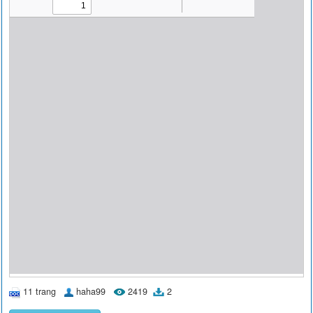
11 trang
haha99
2419
2