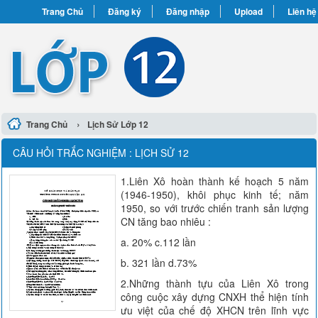
Trang Chủ
Đăng ký
Đăng nhập
Upload
Liên hệ
›
Trang Chủ
Lịch Sử Lớp 12
CÂU HỎI TRẮC NGHIỆM : LỊCH SỬ 12
1.Liên Xô hoàn thành kế hoạch 5 năm
(1946-1950), khôi phục kinh tế; năm
1950, so với trước chiến tranh sản lượng
CN tăng bao nhiêu :
a. 20% c.112 lần
b. 321 lần d.73%
2.Những thành tựu của Liên Xô trong
công cuộc xây dựng CNXH thể hiện tính
ưu việt của chế độ XHCN trên lĩnh vực